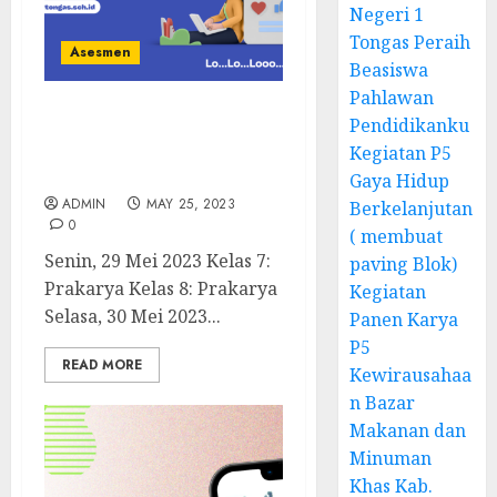
Negeri 1
Tongas Peraih
Asesmen
Beasiswa
Pahlawan
Pendidikanku
Penilaian Sumatif
Kenaikan Kelas Tahun
Kegiatan P5
Pelajaran 2022/2023
Gaya Hidup
ADMIN
MAY 25, 2023
Berkelanjutan
0
( membuat
Senin, 29 Mei 2023 Kelas 7:
paving Blok)
Prakarya Kelas 8: Prakarya
Kegiatan
Selasa, 30 Mei 2023...
Panen Karya
P5
READ MORE
Kewirausahaa
n Bazar
Makanan dan
Minuman
Khas Kab.