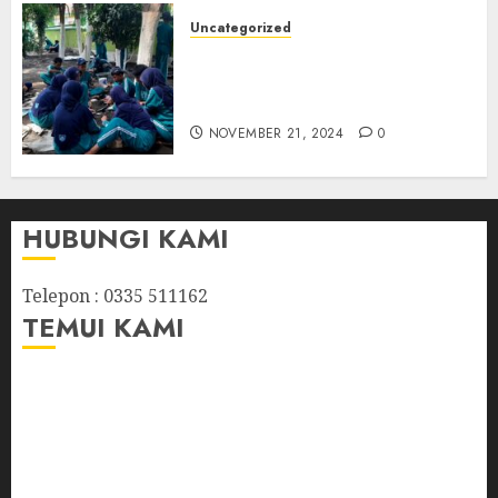
TANGGAL 5/5/ 2024
Uncategorized
NOVEMBER 21, 2024
0
Kegiatan P5 Tema : Gaya
hidup berkelanjutan
(Membuat Paving Block)
NOVEMBER 21, 2024
0
HUBUNGI KAMI
Telepon : 0335 511162
TEMUI KAMI