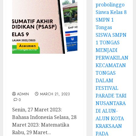
probolinggo
Siswa Kelas 8
SMPN 1
Tongas
SISWA SMPN
1 TONGAS
Asesmen
MENJADI
PERWAKILAN
KECAMATAN
Penilaian Sumatif Akhir
Satuan Pendidikan
TONGAS
(PSASP) Kelas 9 Tahun
DALAM
Pelajaran 2022/2023
FESTIVAL
ADMIN
MARCH 21, 2023
PARADE TARI
0
NUSANTARA
Senin, 27 Maret 2023:
DI ALUN-
Bahasa Indonesia Selasa, 28
ALUN KOTA
Maret 2023: Matematika
KRAKSAAN
Rabu, 29 Maret...
PADA