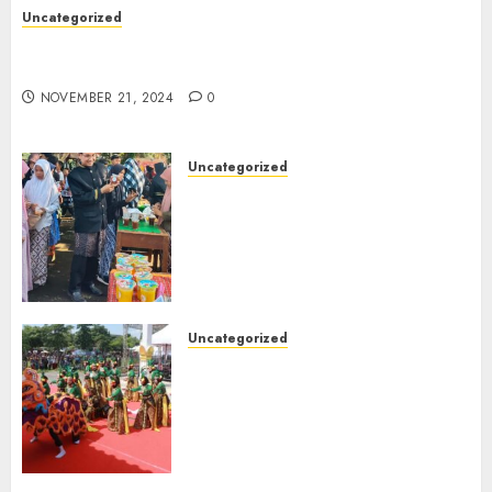
Uncategorized
Kegiatan P5 Gaya Hidup Berkelanjutan (
membuat paving Blok)
NOVEMBER 21, 2024
0
Uncategorized
Kegiatan Panen Karya P5
Kewirausahaan Bazar
Makanan dan Minuman Khas
Kab. probolinggo Siswa Kelas
8 SMPN 1 Tongas
NOVEMBER 21, 2024
0
Uncategorized
SISWA SMPN 1 TONGAS
MENJADI PERWAKILAN
KECAMATAN TONGAS DALAM
FESTIVAL PARADE TARI
NUSANTARA DI ALUN-ALUN
KOTA KRAKSAAN PADA