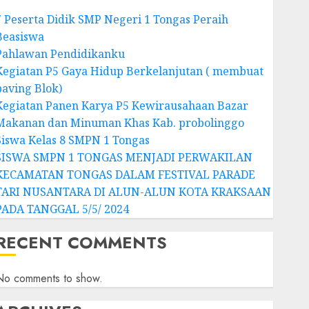
7 Peserta Didik SMP Negeri 1 Tongas Peraih
Beasiswa
Pahlawan Pendidikanku
Kegiatan P5 Gaya Hidup Berkelanjutan ( membuat
paving Blok)
Kegiatan Panen Karya P5 Kewirausahaan Bazar
Makanan dan Minuman Khas Kab. probolinggo
Siswa Kelas 8 SMPN 1 Tongas
SISWA SMPN 1 TONGAS MENJADI PERWAKILAN
KECAMATAN TONGAS DALAM FESTIVAL PARADE
TARI NUSANTARA DI ALUN-ALUN KOTA KRAKSAAN
PADA TANGGAL 5/5/ 2024
RECENT COMMENTS
No comments to show.