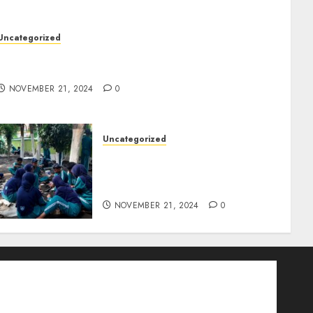
Uncategorized
Kegiatan P5 Gaya Hidup Berkelanjutan (
membuat paving Blok)
NOVEMBER 21, 2024
0
Uncategorized
Kegiatan P5 Tema : Gaya
hidup berkelanjutan
(Membuat Paving Block)
NOVEMBER 21, 2024
0