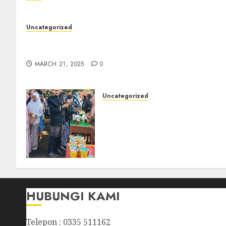
Uncategorized
7 Peserta Didik SMP Negeri 1 Tongas Peraih
Beasiswa
MARCH 21, 2025
0
Uncategorized
Kegiatan Panen Karya P5
Kewirausahaan Bazar
Makanan dan Minuman Khas
Kab. probolinggo Siswa
Kelas 8 SMPN 1 Tongas
NOVEMBER 21, 2024
0
HUBUNGI KAMI
Telepon : 0335 511162