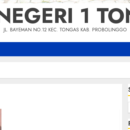
NEGERI 1 T
JL. BAYEMAN NO.12 KEC. TONGAS KAB. PROBOLINGGO
Penilaian Sumatif Akhir Satuan Pendidikan
(PSASP) Kelas 9 Tahun Pelajaran 2022/2023