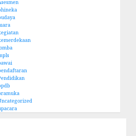
Asesmen
bhineka
budaya
juara
kegiatan
kemerdekaan
lomba
mpls
pawai
pendaftaran
Pendidikan
ppdb
pramuka
Uncategorized
upacara