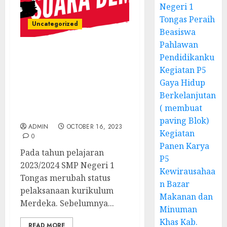
Negeri 1
Tongas Peraih
Uncategorized
Beasiswa
Pahlawan
Pendidikanku
Suara Kita Suara
Demokrasi – Pelaksanaan
Kegiatan P5
Projek Penguatan Profil
Gaya Hidup
Pelajar Pancasila SMP
Berkelanjutan
Negeri 1 Tongas Tahun
( membuat
Pelajaran 2023/2024
paving Blok)
ADMIN
OCTOBER 16, 2023
Kegiatan
0
Panen Karya
Pada tahun pelajaran
P5
2023/2024 SMP Negeri 1
Kewirausahaa
Tongas merubah status
n Bazar
pelaksanaan kurikulum
Makanan dan
Merdeka. Sebelumnya...
Minuman
Khas Kab.
READ MORE