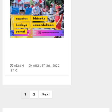
agustus
bhineka
budaya
kemerdekaan
pawai
Pawai Budaya SMPN 1
Tongas dengan Tema
“Kebhinekaan Global”
ADMIN
AUGUST 26, 2022
0
Posts
1
2
Next
pagination