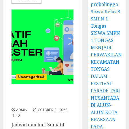
probolinggo
Siswa Kelas 8
SMPN 1
Tongas
SISWA SMPN
1 TONGAS
MENJADI
PERWAKILAN
KECAMATAN
TONGAS
DALAM
Uncategorized
FESTIVAL
PARADE TARI
SUMATIF TENGAH
NUSANTARA
SEMESTER
DI ALUN-
ADMIN
OCTOBER 8, 2023
ALUN KOTA
0
KRAKSAAN
Jadwal dan link Sumatif
PADA