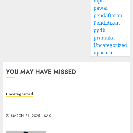
mpls
pawai
pendaftaran
Pendidikan
ppdb
pramuka
Uncategorized
upacara
YOU MAY HAVE MISSED
Uncategorized
7 Peserta Didik SMP Negeri 1 Tongas Peraih
Beasiswa
MARCH 21, 2025
0