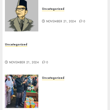
Uncategorized
Pahlawan Pendidikanku
NOVEMBER 21, 2024
0
Uncategorized
Kegiatan P5 Gaya Hidup Berkelanjutan (
membuat paving Blok)
NOVEMBER 21, 2024
0
Uncategorized
Kegiatan Panen Karya P5
Kewirausahaan Bazar
Makanan dan Minuman Khas
Kab. probolinggo Siswa Kelas
8 SMPN 1 Tongas