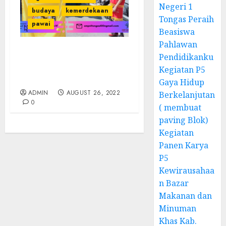
Negeri 1
budaya
kemerdekaan
Tongas Peraih
pawai
Beasiswa
Pahlawan
Pendidikanku
Pawai Budaya SMPN 1
Tongas dengan Tema
Kegiatan P5
“Kebhinekaan Global”
Gaya Hidup
ADMIN
AUGUST 26, 2022
Berkelanjutan
0
( membuat
paving Blok)
Kegiatan
Panen Karya
P5
Kewirausahaa
n Bazar
Makanan dan
Minuman
Khas Kab.