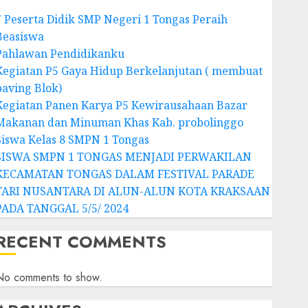
7 Peserta Didik SMP Negeri 1 Tongas Peraih
Beasiswa
Pahlawan Pendidikanku
Kegiatan P5 Gaya Hidup Berkelanjutan ( membuat
paving Blok)
Kegiatan Panen Karya P5 Kewirausahaan Bazar
Makanan dan Minuman Khas Kab. probolinggo
Siswa Kelas 8 SMPN 1 Tongas
SISWA SMPN 1 TONGAS MENJADI PERWAKILAN
KECAMATAN TONGAS DALAM FESTIVAL PARADE
TARI NUSANTARA DI ALUN-ALUN KOTA KRAKSAAN
PADA TANGGAL 5/5/ 2024
RECENT COMMENTS
No comments to show.