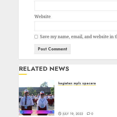
Website
Save my name, email, and website in t
RELATED NEWS
kegiatan
mpls
upacara
Upacara Pembukaan Masa
Pengenalan Lingkungan
Sekolah (MPLS) SMPN 1
TONGAS TA 2022-2023
JULY 19, 2022
0