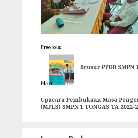
Post
Previous
navigation
Previous
Brosur PPDB SMPN 1
post:
Next
Next
Upacara Pembukaan Masa Penge
post:
(MPLS) SMPN 1 TONGAS TA 2022-2