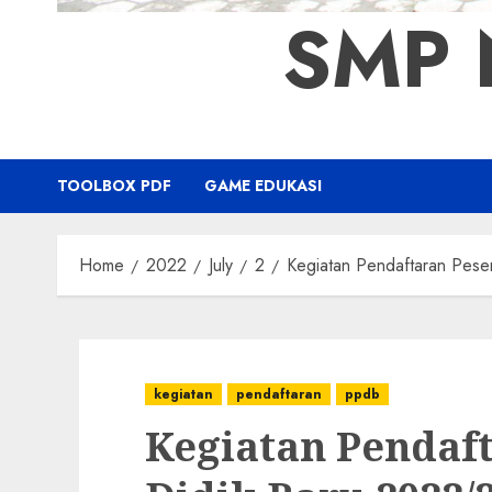
SMP 
TOOLBOX PDF
GAME EDUKASI
Home
2022
July
2
Kegiatan Pendaftaran Pese
kegiatan
pendaftaran
ppdb
Kegiatan Pendaft