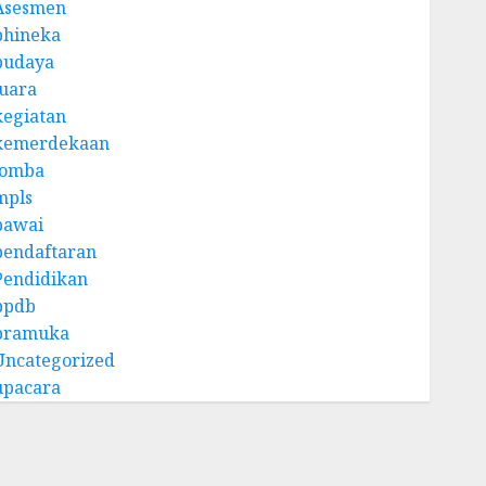
Asesmen
bhineka
budaya
juara
kegiatan
kemerdekaan
lomba
mpls
pawai
pendaftaran
Pendidikan
ppdb
pramuka
Uncategorized
upacara