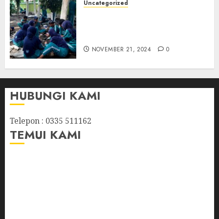
Uncategorized
NOVEMBER 21, 2024
0
Kegiatan P5 Tema : Gaya
hidup berkelanjutan
(Membuat Paving Block)
NOVEMBER 21, 2024
0
HUBUNGI KAMI
Telepon : 0335 511162
TEMUI KAMI