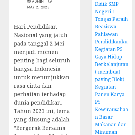
ADMIN
Didik SMP
MAY 2, 2023
Negeri 1
Tongas Peraih
Hari Pendidikan
Beasiswa
Pahlawan
Nasional yang jatuh
Pendidikanku
pada tanggal 2 Mei
Kegiatan P5
menjadi momen
Gaya Hidup
penting bagi seluruh
Berkelanjutan
bangsa Indonesia
( membuat
untuk menunjukkan
paving Blok)
rasa cinta dan
Kegiatan
perhatian terhadap
Panen Karya
P5
dunia pendidikan.
Kewirausahaa
Tahun 2023 ini, tema
n Bazar
yang diusung adalah
Makanan dan
“Bergerak Bersama
Minuman