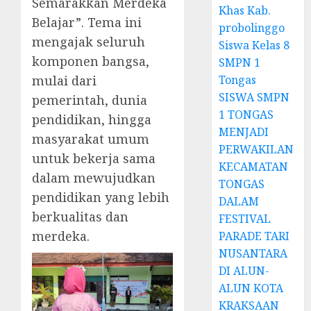
Semarakkan Merdeka
Khas Kab.
Belajar”. Tema ini
probolinggo
mengajak seluruh
Siswa Kelas 8
komponen bangsa,
SMPN 1
mulai dari
Tongas
SISWA SMPN
pemerintah, dunia
1 TONGAS
pendidikan, hingga
MENJADI
masyarakat umum
PERWAKILAN
untuk bekerja sama
KECAMATAN
dalam mewujudkan
TONGAS
pendidikan yang lebih
DALAM
berkualitas dan
FESTIVAL
merdeka.
PARADE TARI
NUSANTARA
DI ALUN-
ALUN KOTA
KRAKSAAN