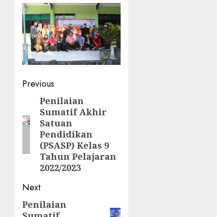
Post
Previous
navigation
Penilaian
Previous
Sumatif Akhir
post:
Satuan
Pendidikan
(PSASP) Kelas 9
Tahun Pelajaran
2022/2023
Next
Penilaian
Next
Sumatif