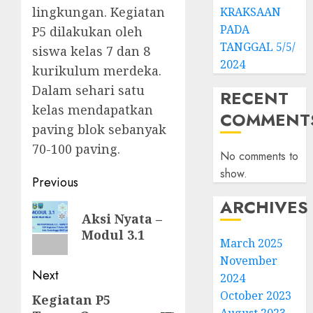
lingkungan. Kegiatan
KRAKSAAN
PADA
P5 dilakukan oleh
TANGGAL 5/5/
siswa kelas 7 dan 8
2024
kurikulum merdeka.
Dalam sehari satu
RECENT
kelas mendapatkan
COMMENT
paving blok sebanyak
70-100 paving.
No comments to
show.
Post
Previous
navigation
ARCHIVES
Previous
Aksi Nyata –
post:
Modul 3.1
March 2025
November
Next
2024
October 2023
Kegiatan P5
Next