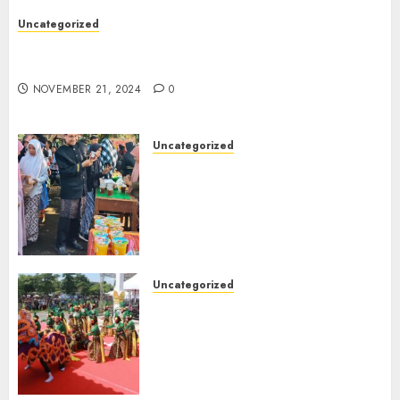
Uncategorized
Kegiatan P5 Gaya Hidup Berkelanjutan (
membuat paving Blok)
NOVEMBER 21, 2024
0
Uncategorized
Kegiatan Panen Karya P5
Kewirausahaan Bazar
Makanan dan Minuman Khas
Kab. probolinggo Siswa Kelas
8 SMPN 1 Tongas
NOVEMBER 21, 2024
0
Uncategorized
SISWA SMPN 1 TONGAS
MENJADI PERWAKILAN
KECAMATAN TONGAS DALAM
FESTIVAL PARADE TARI
NUSANTARA DI ALUN-ALUN