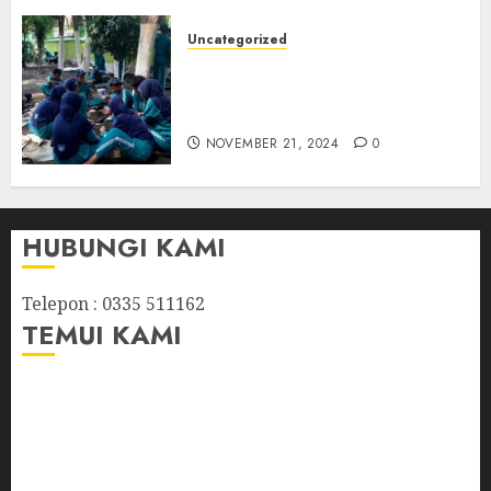
KOTA KRAKSAAN PADA
TANGGAL 5/5/ 2024
Uncategorized
NOVEMBER 21, 2024
0
Kegiatan P5 Tema : Gaya
hidup berkelanjutan
(Membuat Paving Block)
NOVEMBER 21, 2024
0
HUBUNGI KAMI
Telepon : 0335 511162
TEMUI KAMI