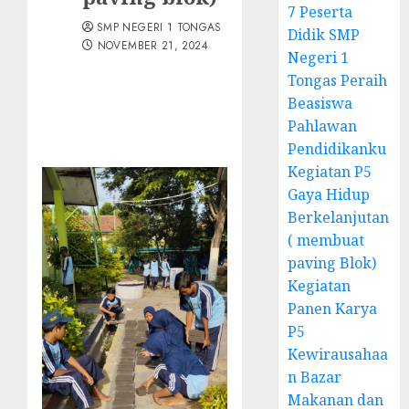
7 Peserta
SMP NEGERI 1 TONGAS
Didik SMP
NOVEMBER 21, 2024
Negeri 1
Tongas Peraih
Beasiswa
Pahlawan
Pendidikanku
Kegiatan P5
Gaya Hidup
Berkelanjutan
( membuat
paving Blok)
Kegiatan
Panen Karya
P5
Kewirausahaa
n Bazar
Makanan dan