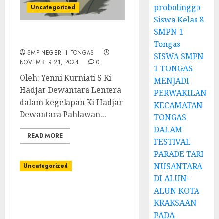
probolinggo
Uncategorized
Siswa Kelas 8
SMPN 1
Pahlawan Pendidikanku
Tongas
SMP NEGERI 1 TONGAS
SISWA SMPN
NOVEMBER 21, 2024
0
1 TONGAS
Oleh: Yenni Kurniati S Ki
MENJADI
Hadjar Dewantara Lentera
PERWAKILAN
dalam kegelapan Ki Hadjar
KECAMATAN
Dewantara Pahlawan...
TONGAS
DALAM
READ MORE
FESTIVAL
PARADE TARI
NUSANTARA
Uncategorized
DI ALUN-
ALUN KOTA
Kegiatan P5 Gaya Hidup
Berkelanjutan (
KRAKSAAN
membuat paving Blok)
PADA