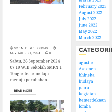
March 2023
February 2023
August 2022
Kegiatan Panen Karya P5
July 2022
Kewirausahaan Bazar
June 2022
Makanan dan Minuman
Khas Kab. probolinggo
May 2022
Siswa Kelas 8 SMPN 1
March 2022
Tongas
CATEGORI
SMP NEGERI 1 TONGAS
NOVEMBER 21, 2024
0
Sabtu, 28 September 2024
agustus
07:19 WIB Sekolah SMPN 1
Asesmen
Tongas terus melaju
bhineka
menuju perubahan...
budaya
juara
READ MORE
kegiatan
kemerdekaan
lomba