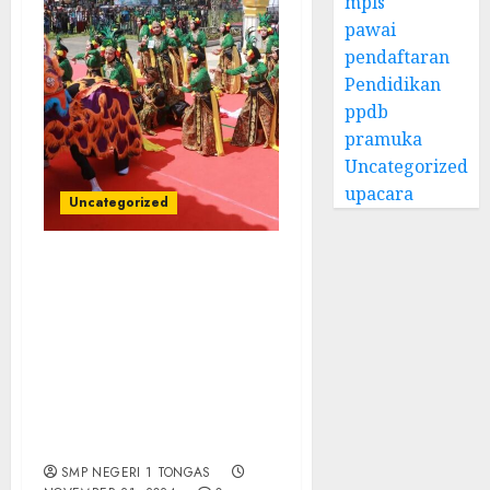
mpls
pawai
pendaftaran
Pendidikan
ppdb
pramuka
Uncategorized
upacara
Uncategorized
SISWA SMPN 1 TONGAS
MENJADI PERWAKILAN
KECAMATAN TONGAS
DALAM FESTIVAL
PARADE TARI
NUSANTARA DI ALUN-
ALUN KOTA KRAKSAAN
PADA TANGGAL 5/5/ 2024
SMP NEGERI 1 TONGAS