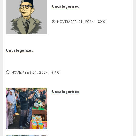
Uncategorized
Pahlawan Pendidikanku
NOVEMBER 21, 2024
0
Uncategorized
Kegiatan P5 Gaya Hidup Berkelanjutan (
membuat paving Blok)
NOVEMBER 21, 2024
0
Uncategorized
Kegiatan Panen Karya P5
Kewirausahaan Bazar
Makanan dan Minuman Khas
Kab. probolinggo Siswa Kelas
8 SMPN 1 Tongas
NOVEMBER 21, 2024
0