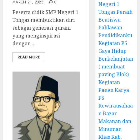
MARCH 21, 2025
0
Negeri 1
Tongas Peraih
Peserta didik SMP Negeri 1
Beasiswa
Tongas membuktikan diri
Pahlawan
sebagai generasi qurani
Pendidikanku
yang menginspirasi
Kegiatan P5
dengan...
Gaya Hidup
READ MORE
Berkelanjutan
( membuat
paving Blok)
Kegiatan
Panen Karya
P5
Kewirausahaa
n Bazar
Makanan dan
Minuman
Khas Kab.