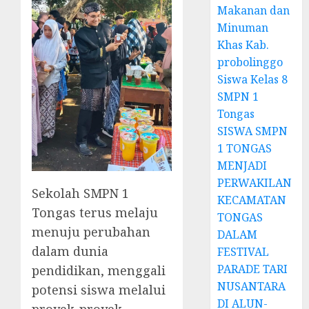
Makanan dan
Minuman
Khas Kab.
probolinggo
Siswa Kelas 8
SMPN 1
Tongas
SISWA SMPN
1 TONGAS
MENJADI
PERWAKILAN
Sekolah SMPN 1
KECAMATAN
Tongas terus melaju
TONGAS
menuju perubahan
DALAM
dalam dunia
FESTIVAL
PARADE TARI
pendidikan, menggali
NUSANTARA
potensi siswa melalui
DI ALUN-