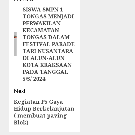
navigation
SISWA SMPN 1
Previous
TONGAS MENJADI
post:
PERWAKILAN
KECAMATAN
TONGAS DALAM
FESTIVAL PARADE
TARI NUSANTARA
DI ALUN-ALUN
KOTA KRAKSAAN
PADA TANGGAL
5/5/ 2024
Next
Kegiatan P5 Gaya
Next
Hidup Berkelanjutan
post:
( membuat paving
Blok)